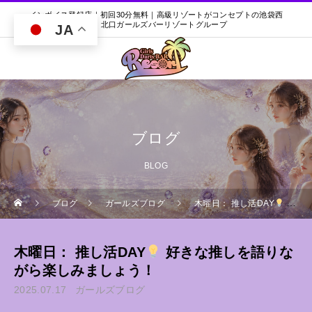
インボイス登録店｜初回30分無料｜高級リゾートがコンセプトの池袋西
口・北口ガールズバーリゾートグループ
JA
ブログ
BLOG
ブログ
ガールズブログ
木曜日： 推し活DAY
好きな推しを語りながら楽しみましょう！
木曜日： 推し活DAY
好きな推しを語りな
がら楽しみましょう！
2025.07.17
ガールズブログ