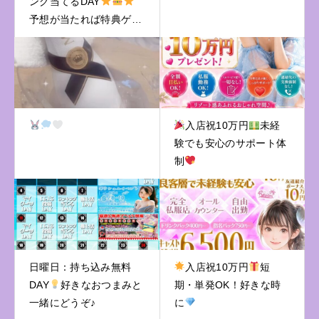
ング当てるDAY
予想が当たれば特典ゲッ
ト！
入店祝10万円
未経
験でも安心のサポート体
制
日曜日：持ち込み無料
入店祝10万円
短
DAY
好きなおつまみと
期・単発OK！好きな時
一緒にどうぞ♪
に