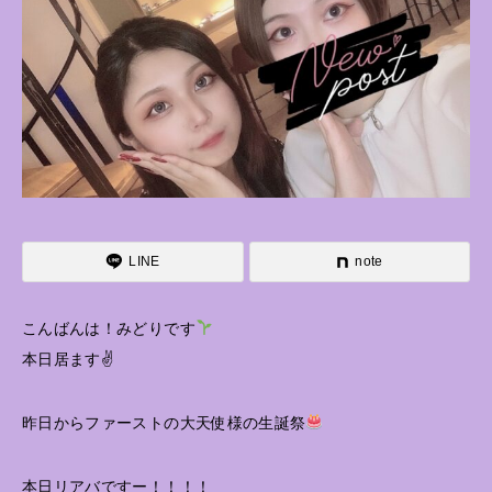
LINE
note
こんばんは！みどりです
本日居ます✌️
昨日からファーストの大天使様の生誕祭
本日リアバですー！！！！