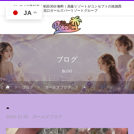
インボイス登録店｜初回30分無料｜高級リゾートがコンセプトの池袋西
口・北口ガールズバーリゾートグループ
JA
ブログ
BLOG
ブログ
ガールズブログ
◓
◓
2025.11.02
ガールズブログ