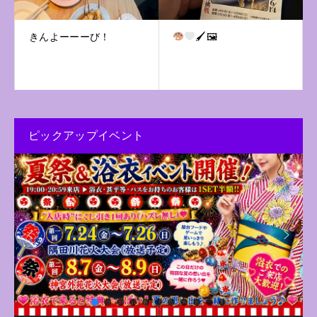
きんよーーーび！
🖌🖼
ピックアップイベント